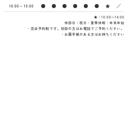
時間
療を行っていますので、こころのお悩みはど
●
●
●
●
●
●
★
／
10:00～19:00
うぞ当院でご相談ください。
★
：10:00〜14:00
休診日：祝日・夏季休暇・年末年始
WEB予約
電話をかける
・完全予約制です。初診の方はお電話でご予約ください。
・お薬手帳のある方はお持ちください
FEATURES