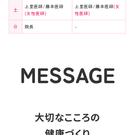
窪田 峻 医師
上里医師/藤本医師
上里医師/藤本医師
(女
土
2026年4月6日より
(女性医師)
性医師)
診療時間:13:00~19:00(午後)
日
院長
-
■ 火曜日
山口 湧声 医師
2026年4月7日より
診療時間:10:00~19:00
伊佐治 千秋 医師
(女性医師)
MESSAGE
診療時間:14:00~19:00
■ 木曜日
吉武 和代 医師
(女性医師)
メッセージ
2026年4月9日より
診療時間:10:00~14:00(午前)
■ 金曜日
大切なこころの
漆谷 壮真 医師
2026年4月3日より
健康づくり
診療時間:10:00~19:00