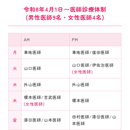
2026.05.27（水）
新着情報
令和8年4月1日〜医師診療体制
[ ホームページをリニューアルいたしました ]
(男性医師9名・女性医師4名)
北綾瀬駅直結の「ららテラス北綾瀬４F」で診
療している【医療法人社団 徳耀会 北綾瀬駅メ
ンタルクリニック】です。本日、ホームページ
AM
PM
を公開いたしました。どうぞよろしくお願いい
たします。
月
車地医師
車地医師/窪田医師
山口医師/伊佐治医師
火
山口医師
2026.05.11（月）
新着情報
(女性医師)
[ ゆとりあ通信【5月号】 ]
詳細はこちら
水
外山医師
外山医師
榎本医師/吉武医師
木
榎本医師
2026.03.18（水）
新着情報
(女性医師)
[ 2026年4月より、下記の通り新たに医師が着
田村医師/漆谷医師/山
任いたします。 ]
金
漆谷医師/山本医師
本医師
■ 月曜日