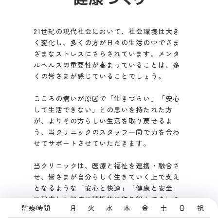
山本 泰雅 医師
診療時間:10:00~19:00
21世紀の現代社会において、社会環境は大き
く変化し、多くの方が日々の生活の中でさま
地域の皆さまにより良い医療を提供できるよ
ざまなストレスにさらされています。メンタ
う、スタッフ一同努めてまいります。
ルヘルスの重要性が高まっていることは、多
今後ともよろしくお願いいたします。
くの皆さまが感じていることでしょう。
こころの病いが原因で「生きづらい」「安心
して生活できない」との思いを持たれた方
が、よりその方らしい生活を取り戻せるよ
う、当クリニックのスタッフ一同で力を合わ
せてサポートさせていただきます。
当クリニックは、医療と福祉を連携・融合さ
せ、皆さまが自分らしく生きていく上で支え
となるような「安心と快適」「健康と安全」
に配慮した診療に積極的に取り組んでまいり
診療時間
月
火
水
木
金
土
日
祝
診療
ます。「一隅一緒」の精神のもと、日々の診