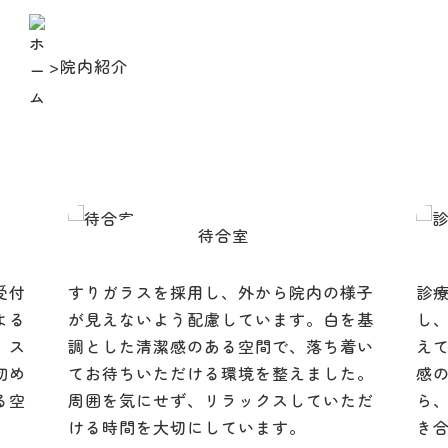
03-5856-2778
>
院内紹介
待合室
受付
すりガラスを採用し、外から院内の様子
診
よる
が見えないよう配慮しています。白を基
し
。ス
調とした清潔感のある空間で、落ち着い
え
初め
てお待ちいただける環境を整えました。
感
る空
周囲を気にせず、リラックスしていただ
ら
ける時間を大切にしています。
き