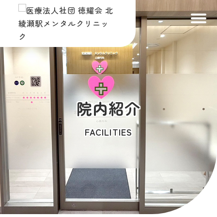
トップ
TOP
診療案内
SERVICES
診療の流れ
院内紹介
FLOW
医師・スタッフ
DOCTOR & STAFF
FACILITIES
院内紹介
FACILITIES
アクセス
ACCESS
ご予約・お問い合わせ