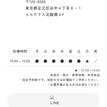
〒120-0006
東京都足立区谷中４丁目８−１
ららテラス北綾瀬４F
Tel.03-5856-2778
診療時間
月
火
水
木
金
土
日
祝
●
●
●
●
●
●
★
／
10:00～19:00
★
：10:00〜14:00
休診日：祝日・夏季休暇・年末年始
・完全予約制です。初診の方はお電話でご予約ください。
・お薬手帳のある方はお持ちください